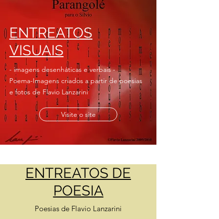
ENTREATOS
VISUAIS
- imagens desenháticas e verbais -
Poema-Imagens criados a partir de poesias
e fotos de
Flavio Lanzarini
Visite o site
ENTREATOS DE
POESIA
Poesias de Flavio Lanzarini