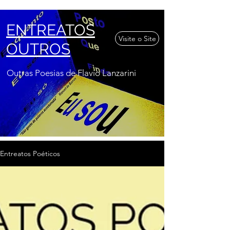
ENTREATOS
Visite o Site
OUTROS
Outras Poesias de
Flavio Lanzarini
Entreatos Poéticos